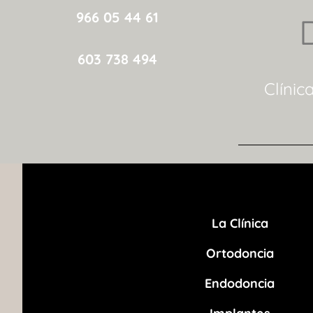
966 05 44 61
603 738 494
Clínic
La Clínica
Ortodoncia
Endodoncia