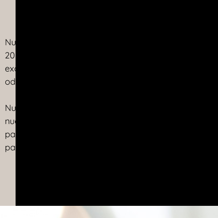
Lo que nos ha
Nuestras
clínica dental en Torrevieja
y Dolores han
2007. Nuestro equipo altamente calificado de dentis
excelencia. Cada una de nuestras clínicas está equ
odontología cosmética, implantes dentales, prótesis, o
Nuestras clínicas dentales en Torrevieja y Dolores
nuestros odontólogos altamente calificados de diver
paciente sea tratado con el más alto nivel. Nuestr
paciente, y esta dedicación es lo que siempre nos ha
Tu nombre