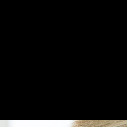
ce diferentes de las otras clín
 brindado a los pacientes los mejores tratamientos 
tas generales, especialistas e higienistas está dirig
ipada con la última tecnología de punta para proporc
dontología infantil, colocación de carillas y ortodonci
 son únicas porque incorporamos habilidades, experien
sas disciplinas de odontología, junto con el uso de 
o equipo completo funciona con el único propósito de
 distinguido de nuestros homólogos.
Llámanos al 966 05 44 61