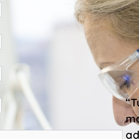
“T
ma
ad