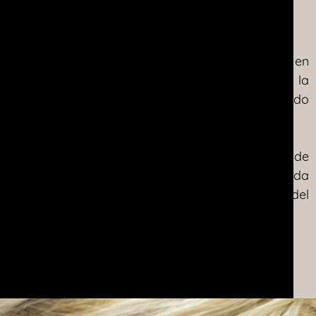
icas dentales.
de cuidado dental desde nuestro establecimiento en
ido por el Dr. Jorge Requena en su compromiso con la
ionar una gama completa de tratamientos; incluyendo
a.
cia y tecnología bajo un mismo techo. El trabajo de
los últimos equipos y tecnologías garantiza que cada
 garantizar la completa atención y satisfacción del