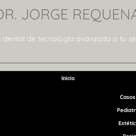
DR. JORGE REQUEN
a dental de tecnología avanzada a tu ser
Inicio
Casos 
Pediatr
Estéti